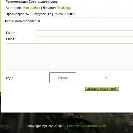
Рекомендации Совета директоров
Категория
:
Мои файлы
|
Добавил
:
ThaDogg
Просмотров
:
57
|
Загрузок
:
17
|
Рейтинг
:
0.0
/
0
Всего комментариев
:
0
Имя *:
Email *:
Код *:
Copyright MyCorp © 2026
|
Бесплатный хостинг
uCoz